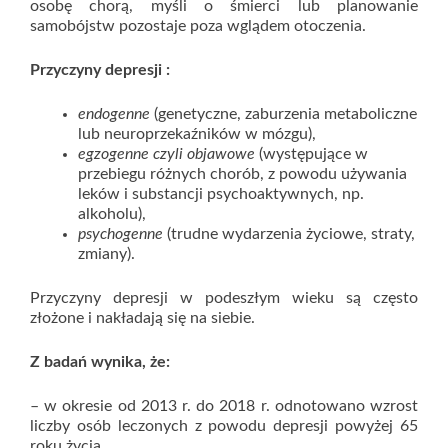
osobę chorą, myśli o śmierci lub planowanie
samobójstw pozostaje poza wglądem otoczenia.
Przyczyny depresji :
endogenne
(genetyczne, zaburzenia metaboliczne
lub neuroprzekaźników w mózgu),
egzogenne czyli objawowe
(występujące w
przebiegu różnych chorób, z powodu używania
leków i substancji psychoaktywnych, np.
alkoholu),
psychogenne
(trudne wydarzenia życiowe, straty,
zmiany).
Przyczyny depresji w podeszłym wieku są często
złożone i nakładają się na siebie.
Z badań wynika, że:
– w okresie od 2013 r. do 2018 r. odnotowano wzrost
liczby osób leczonych z powodu depresji powyżej 65
roku życia,