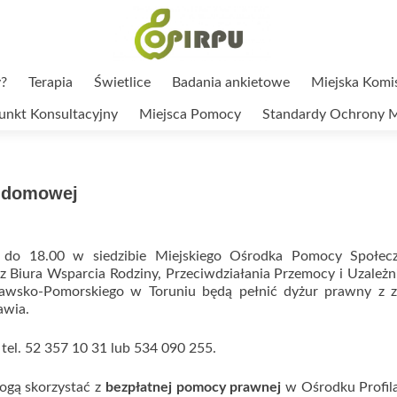
?
Terapia
Świetlice
Badania ankietowe
Miejska Komi
unkt Konsultacyjny
Miejsca Pomocy
Standardy Ochrony M
y domowej
do 18.00 w siedzibie Miejskiego Ośrodka Pomocy Społec
z Biura Wsparcia Rodziny, Przeciwdziałania Przemocy i Uzależ
wsko-Pomorskiego w Toruniu będą pełnić dyżur prawny z z
awia.
tel. 52 357 10 31 lub 534 090 255.
ogą skorzystać z
bezpłatnej pomocy prawnej
w Ośrodku Profila