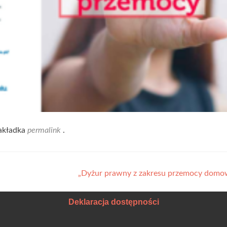
akładka
permalink
.
„Dyżur prawny z zakresu przemocy domo
Deklaracja dostępności