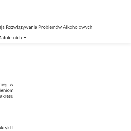
sja Rozwiązywania Problemów Alkoholowych
ałoletnich
znej w
nieniom
akresu
ktyki i