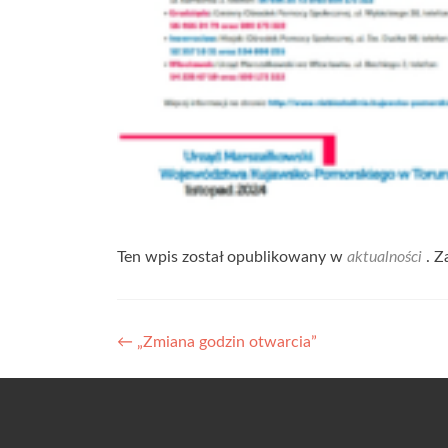
Ten wpis został opublikowany w
aktualności
. Z
Zobacz
←
„Zmiana godzin otwarcia”
wpisy