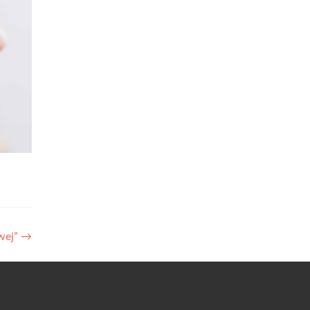
wej”
→