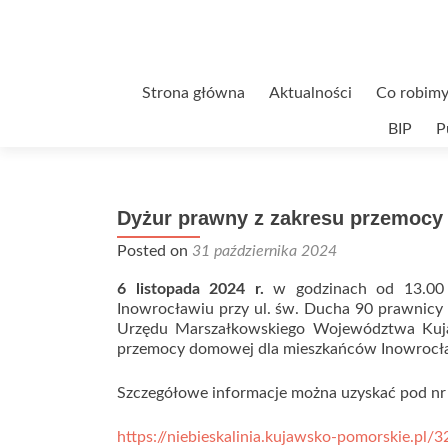
Przejdź
Strona główna
Aktualności
Co robimy
do
BIP
P
treści
Dyżur prawny z zakresu przemoc
Posted on
31 października 2024
6 listopada 2024 r.
w godzinach od 13.00 
Inowrocławiu przy ul. św. Ducha 90 prawnicy 
Urzędu Marszałkowskiego Województwa Kuja
przemocy domowej dla mieszkańców Inowrocł
Szczegółowe informacje można uzyskać pod nr 
https://niebieskalinia.kujawsko-pomorskie.pl