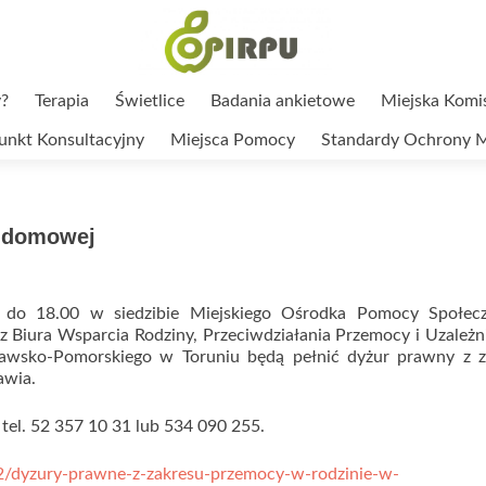
?
Terapia
Świetlice
Badania ankietowe
Miejska Komi
unkt Konsultacyjny
Miejsca Pomocy
Standardy Ochrony M
y domowej
do 18.00 w siedzibie Miejskiego Ośrodka Pomocy Społec
z Biura Wsparcia Rodziny, Przeciwdziałania Przemocy i Uzależ
wsko-Pomorskiego w Toruniu będą pełnić dyżur prawny z z
awia.
tel. 52 357 10 31 lub 534 090 255.
/32/dyzury-prawne-z-zakresu-przemocy-w-rodzinie-w-