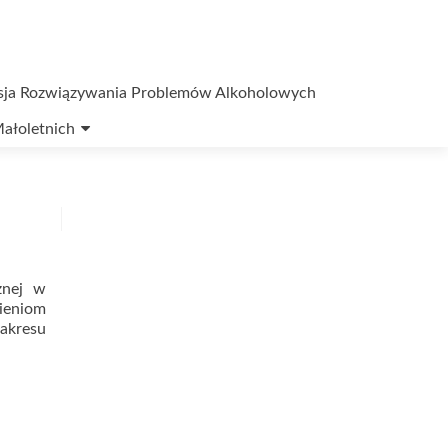
sja Rozwiązywania Problemów Alkoholowych
ałoletnich
znej w
nieniom
akresu